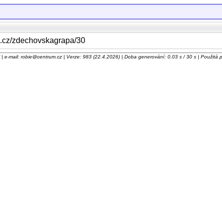
eb.cz/zdechovskagrapa/30
 e-mail: robie@centrum.cz | Verze: 983 (22.4.2026) | Doba generování: 0.03 s / 30 s | Použitá