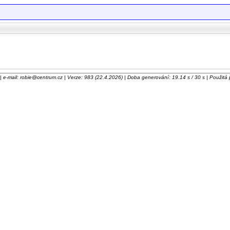
e-mail: robie@centrum.cz | Verze: 983 (22.4.2026) | Doba generování: 19.14 s / 30 s | Použit