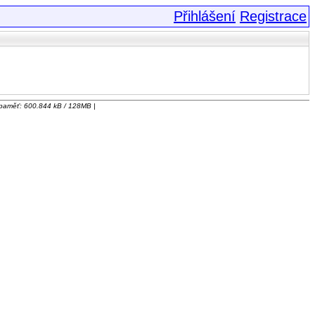
Přihlášení
Registrace
á paměť: 600.844 kB / 128MB |