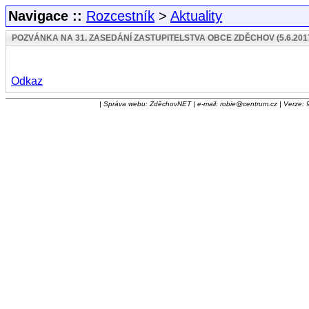
Navigace ::
Rozcestník
>
Aktuality
POZVÁNKA NA 31. ZASEDÁNÍ ZASTUPITELSTVA OBCE ZDĚCHOV (5.6.201
Odkaz
| Správa webu: ZděchovNET | e-mail: robie@centrum.cz | Verze: 9