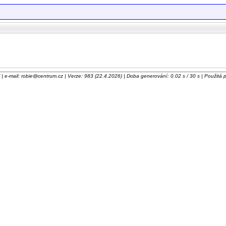
 e-mail: robie@centrum.cz | Verze: 983 (22.4.2026) | Doba generování: 0.02 s / 30 s | Použitá