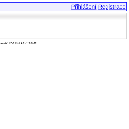
Přihlášení
Registrace
 paměť: 600.844 kB / 128MB |