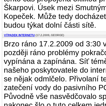
Škarpovi. Úsek mezi Smutný
Kopeček. Může tedy docházet
budou týkat dolní části sítě.
VÝPADEK INTERNETU
(17.2.2009, GEORGE)
Brzo ráno 17.2.2009 od 3:30 v
později ráno problémy pokračov
vypínána a zapínána. Síť téměř
našeho poskytovatele do inter
se nějak odmlčelo. Přivolaní te
zatečení vody do pasivního P
Původně vše nasvědčovalo spí
nakonec šlo o tuto celkem je