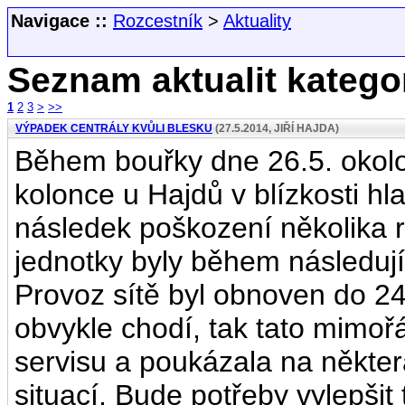
Navigace ::
Rozcestník
>
Aktuality
Seznam aktualit kategor
1
2
3
>
>>
VÝPADEK CENTRÁLY KVŮLI BLESKU
(27.5.2014, JIŘÍ HAJDA)
Během bouřky dne 26.5. okolo
kolonce u Hajdů v blízkosti hl
následek poškození několika r
jednotky byly během následuj
Provoz sítě byl obnoven do 24 
obvykle chodí, tak tato mimoř
servisu a poukázala na někte
situací. Bude potřeby vylepšit