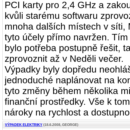
PCI karty pro 2,4 GHz a zak
kvůli starému softwaru zprovoz
mnoha dalších místech v síti, M
tyto účely přímo navržen. Tím 
bylo potřeba postupně řešit, t
zprovoznit až v Neděli večer.
Výpadky byly dopředu neohlá
jednoduché naplánovat na kon
tyto změny během několika mi
finanční prostředky. Vše k to
nároky na rychlost a dostupnos
VÝPADEK ELEKTRIKY
(18.6.2008, GEORGE)