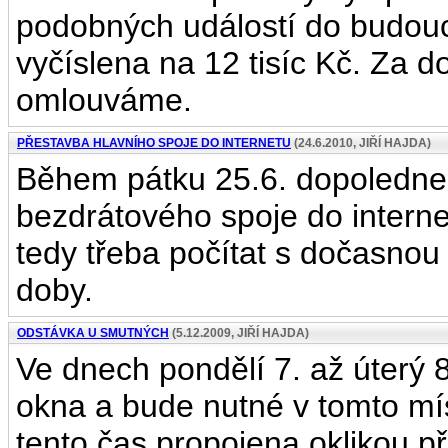
podobných událostí do budouc
vyčíslena na 12 tisíc Kč. Za 
omlouváme.
PŘESTAVBA HLAVNÍHO SPOJE DO INTERNETU
(24.6.2010, JIŘÍ HAJDA)
Během pátku 25.6. dopoledne
bezdrátového spoje do internet
tedy třeba počítat s dočasnou
doby.
ODSTÁVKA U SMUTNÝCH
(5.12.2009, JIŘÍ HAJDA)
Ve dnech pondělí 7. až úterý
okna a bude nutné v tomto mís
tento čas propojena oklikou př