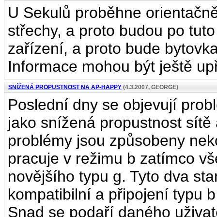
U Sekulů proběhne orientačně
střechy, a proto budou po tut
zařízení, a proto bude bytovk
Informace mohou být ještě u
SNÍŽENÁ PROPUSTNOST NA AP-HAPPY
(4.3.2007, GEORGE)
Poslední dny se objevují probl
jako snížená propustnost sítě
problémy jsou způsobeny nekom
pracuje v režimu b zatímco vše
novějšího typu g. Tyto dva st
kompatibilní a připojení typu 
Snad se podaří daného uživat