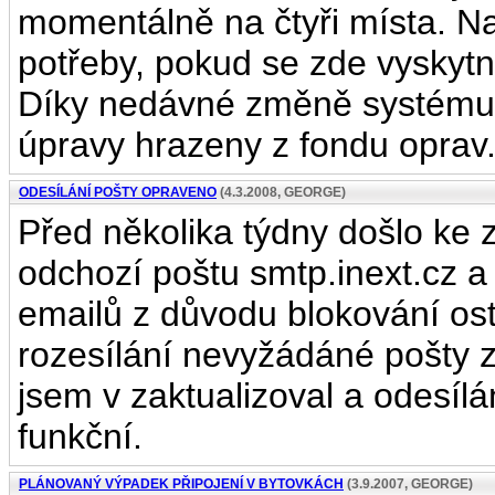
momentálně na čtyři místa. N
potřeby, pokud se zde vyskyt
Díky nedávné změně systému f
úpravy hrazeny z fondu oprav
ODESÍLÁNÍ POŠTY OPRAVENO
(4.3.2008, GEORGE)
Před několika týdny došlo ke 
odchozí poštu smtp.inext.cz a
emailů z důvodu blokování ost
rozesílání nevyžádáné pošty 
jsem v zaktualizoval a odesíl
funkční.
PLÁNOVANÝ VÝPADEK PŘIPOJENÍ V BYTOVKÁCH
(3.9.2007, GEORGE)