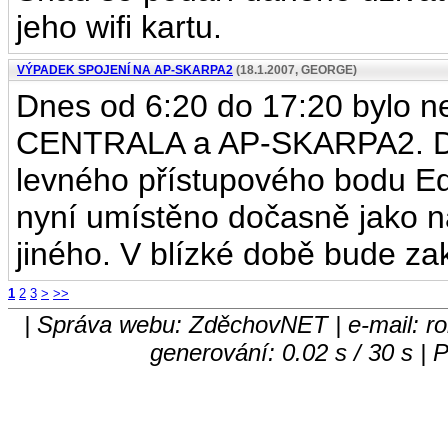
jeho wifi kartu.
VÝPADEK SPOJENÍ NA AP-SKARPA2
(18.1.2007, GEORGE)
Dnes od 6:20 do 17:20 bylo n
CENTRALA a AP-SKARPA2. Dů
levného přístupového bodu E
nyní umístěno dočasně jako 
jiného. V blízké době bude zak
1
2
3
>
>>
| Správa webu: ZděchovNET | e-mail: ro
generování: 0.02 s / 30 s |