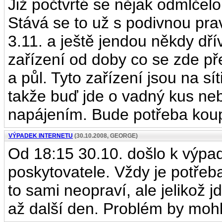
Již počtvrté se nějak odmlčel
Stává se to už s podivnou prav
3.11. a ještě jendou někdy dř
zařízení od doby co se zde p
a půl. Tyto zařízení jsou na sít
takže buď jde o vadný kus ne
napájením. Bude potřeba koup
VÝPADEK INTERNETU
(30.10.2008, GEORGE)
Od 18:15 30.10. došlo k výpad
poskytovatele. Vždy je potřeb
to sami neopraví, ale jelikož 
až další den. Problém by mohl