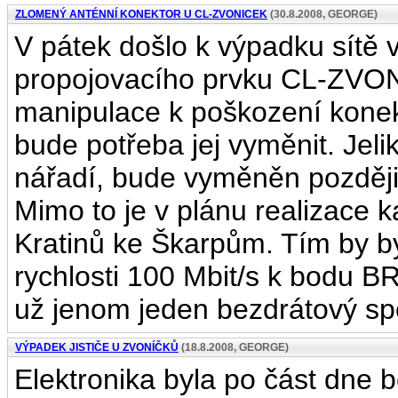
ZLOMENÝ ANTÉNNÍ KONEKTOR U CL-ZVONICEK
(30.8.2008, GEORGE)
V pátek došlo k výpadku sítě 
propojovacího prvku CL-ZVO
manipulace k poškození konek
bude potřeba jej vyměnit. Jel
nářadí, bude vyměněn později
Mimo to je v plánu realizace 
Kratinů ke Škarpům. Tím by by
rychlosti 100 Mbit/s k bodu 
už jenom jeden bezdrátový s
VÝPADEK JISTIČE U ZVONÍČKŮ
(18.8.2008, GEORGE)
Elektronika byla po část dne 