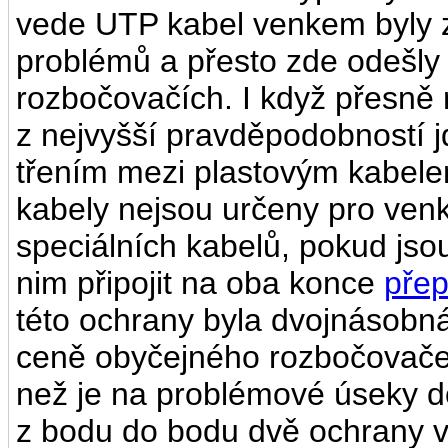
vede UTP kabel venkem byly z
problémů a přesto zde odešly
rozbočovačích. I když přesně
z nejvyšší pravděpodobností jd
třením mezi plastovým kabelem
kabely nejsou určeny pro venko
speciálních kabelů, pokud jso
nim připojit na oba konce
přep
této ochrany byla dvojnásobná
ceně obyčejného rozbočovače (
než je na problémové úseky d
z bodu do bodu dvě ochrany v