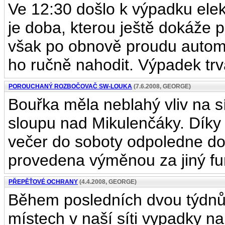
Ve 12:30 došlo k výpadku elekt
je doba, kterou ještě dokáže p
však po obnově proudu automa
ho ručně nahodit. Výpadek trva
POROUCHANÝ ROZBOČOVAČ SW-LOUKA
(7.6.2008, GEORGE)
Bouřka měla neblahý vliv na 
sloupu nad Mikulenčáky. Díky
večer do soboty odpoledne dol
provedena výměnou za jiný fu
PŘEPĚŤOVÉ OCHRANY
(4.4.2008, GEORGE)
Během posledních dvou týdnů 
místech v naší síti vypadky na