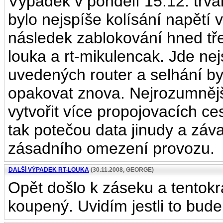
Výpadek v pondělí 15.12. trva
bylo nejspíše kolísání napětí v
následek zablokování hned třec
louka a rt-mikulencak. Jde n
uvedených router a selhání b
opakovat znova. Nejrozumnější
vytvořit více propojovacích ce
tak potečou data jinudy a zá
zásadního omezení provozu.
DALŠÍ VÝPADEK RT-LOUKA
(30.11.2008, GEORGE)
Opět došlo k záseku a tentokrá
koupený. Uvidím jestli to bude