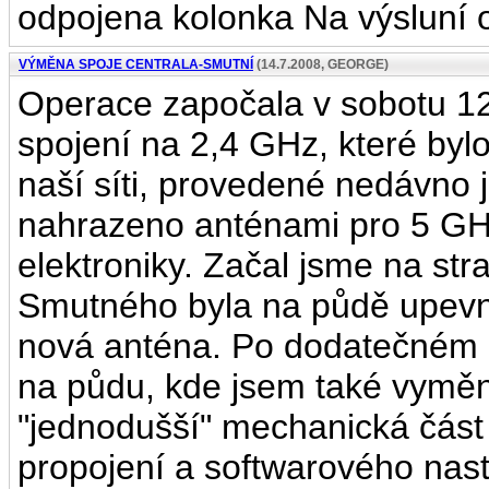
odpojena kolonka Na výsluní o
VÝMĚNA SPOJE CENTRALA-SMUTNÍ
(14.7.2008, GEORGE)
Operace započala v sobotu 12
spojení na 2,4 GHz, které bylo
naší síti, provedené nedávno 
nahrazeno anténami pro 5 GHz 
elektroniky. Začal jsme na s
Smutného byla na půdě upevně
nová anténa. Po dodatečném 
na půdu, kde jsem také vyměn
"jednodušší" mechanická část
propojení a softwarového nast