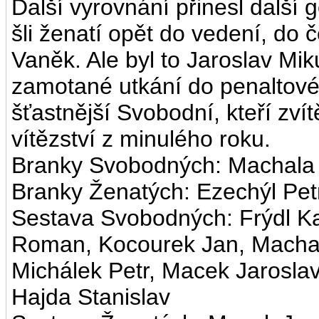
Další vyrovnání přinesl další
šli ženatí opět do vedení, do 
Vaněk. Ale byl to Jaroslav Miku
zamotané utkání do penaltového
šťastnější Svobodní, kteří zvítě
vítězství z minulého roku.
Branky Svobodných: Machala J
Branky Ženatých: Ezechýl Pet
Sestava Svobodných: Frýdl Kar
Roman, Kocourek Jan, Machala 
Michálek Petr, Macek Jarosla
Hajda Stanislav