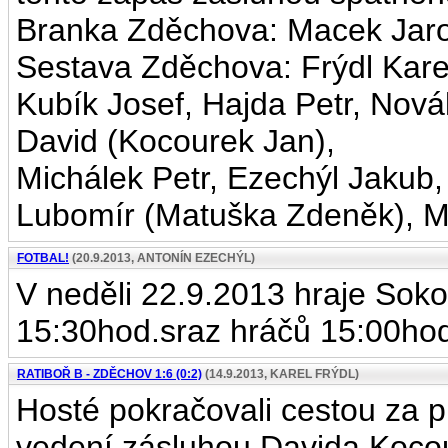
Branka Zděchova: Macek Jaro
Sestava Zděchova: Frýdl Karel
Kubík Josef, Hajda Petr, Nová
David (Kocourek Jan),
Michálek Petr, Ezechýl Jaku
Lubomír (Matuška Zdeněk), Ma
FOTBAL!
(20.9.2013, ANTONÍN EZECHÝL)
V neděli 22.9.2013 hraje Soko
15:30hod.sraz hráčů 15:00hod
RATIBOŘ B - ZDĚCHOV 1:6 (0:2)
(14.9.2013, KAREL FRÝDL)
Hosté pokračovali cestou za p
vedení zásluhou Davida Kocourk