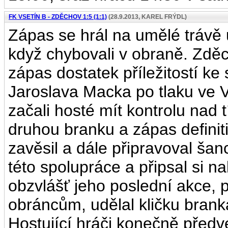
FK VSETÍN B - ZDĚCHOV 1:5 (1:1)
(28.9.2013, KAREL FRÝDL)
Zápas se hrál na umělé trávě u
když chybovali v obraně. Zděc
zápas dostatek příležitostí ke
Jaroslava Macka po tlaku ve 
začali hosté mít kontrolu nad 
druhou branku a zápas definit
zavěsil a dále připravoval šanc
této spolupráce a připsal si n
obzvlášť jeho poslední akce, 
obráncům, udělal kličku brank
Hostující hráči konečně předve