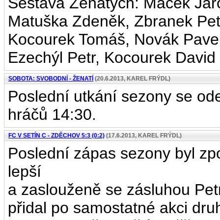
Sestava Ženatých: Macek Jaros
Matuška Zdeněk, Zbranek Petr,
Kocourek Tomáš, Novák Pavel,
Ezechýl Petr, Kocourek David
SOBOTA: SVOBODNÍ - ŽENATÍ
(20.6.2013, KAREL FRÝDL)
Poslední utkání sezony se ode
hráčů 14:30.
FC V SETÍN C - ZDĚCHOV 5:3 (0:2)
(17.6.2013, KAREL FRÝDL)
Poslední zápas sezony byl zpo
lepší
a zaslouženě se zásluhou Petr
přidal po samostatné akci dru