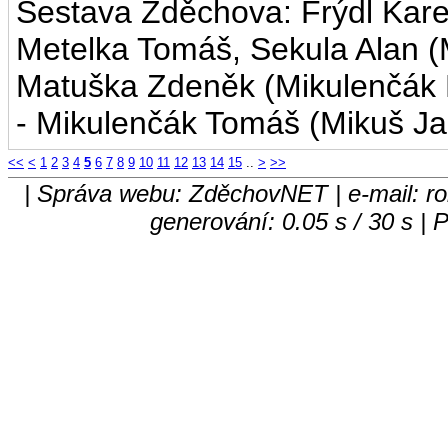
Sestava Zděchova: Frýdl Karel
Metelka Tomáš, Sekula Alan (
Matuška Zdeněk (Mikulenčák R
- Mikulenčák Tomáš (Mikuš Jar
<<
<
1
2
3
4
5
6
7
8
9
10
11
12
13
14
15
..
>
>>
| Správa webu: ZděchovNET | e-mail: ro
generování: 0.05 s / 30 s |