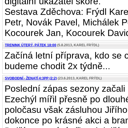
digitální ukazatel skóre.
Sestava Zděchova: Frýdl Karel
Petr, Novák Pavel, Michálek P
Kocourek Jan, Kocourek Davi
TRENINK ÚTERÝ, PÁTEK 18:00
(5.8.2013, KAREL FRÝDL)
Začíná letní příprava, kdo se 
budeme chodit 2x týdně...
SVOBODNÍ - ŽENATÍ 4:3PP (2:2)
(23.6.2013, KAREL FRÝDL)
Poslední zápas sezony začali 
Ezechýl mířil přesně po dlou
poločasu však zásluhou Jiříh
dokonce po krásné akci a bra