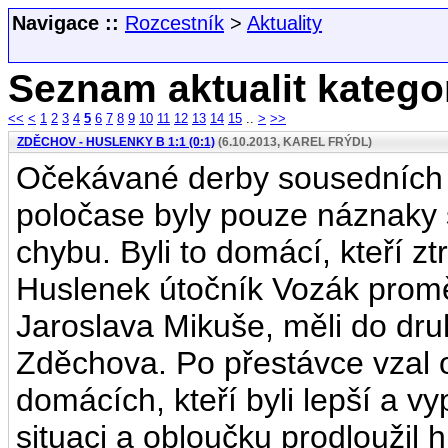
Navigace ::
Rozcestník
>
Aktuality
Seznam aktualit kategor
<<
<
1
2
3
4
5
6
7
8
9
10
11
12
13
14
15
..
>
>>
ZDĚCHOV - HUSLENKY B 1:1 (0:1)
(6.10.2013, KAREL FRÝDL)
Očekávané derby sousedních v
poločase byly pouze náznaky 
chybu. Byli to domácí, kteří zt
Huslenek útočník Vozák promě
Jaroslava Mikuše, měli do dr
Zděchova. Po přestávce vzal 
domácích, kteří byli lepší a vy
situaci a obloučku prodloužil