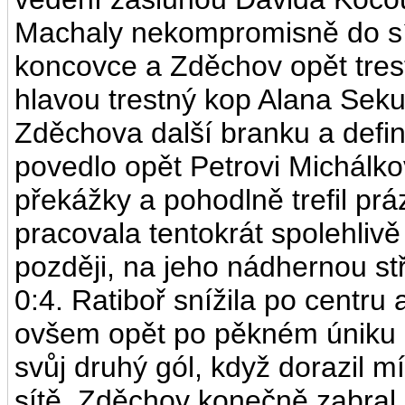
Machaly nekompromisně do sít
koncovce a Zděchov opět trest
hlavou trestný kop Alana Sekul
Zděchova další branku a defini
povedlo opět Petrovi Michálkov
překážky a pohodlně trefil p
pracovala tentokrát spolehlivě 
později, na jeho nádhernou s
0:4. Ratiboř snížila po centru a
ovšem opět po pěkném úniku na
svůj druhý gól, když dorazil 
sítě. Zděchov konečně zabral a