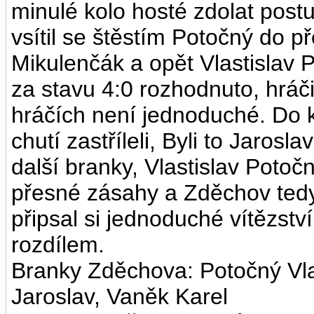
minulé kolo hosté zdolat post
vsítil se štěstím Potočný do p
Mikulenčák a opět Vlastislav 
za stavu 4:0 rozhodnuto, hráči
hráčích není jednoduché. Do 
chutí zastříleli, Byli to Jarosl
další branky, Vlastislav Potoč
přesné zásahy a Zděchov tedy 
připsal si jednoduché vítězstv
rozdílem.
Branky Zděchova: Potočný Vla
Jaroslav, Vaněk Karel