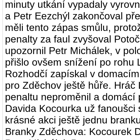
minuty utkání vypadaly vyrovn
a Petr Eezchýl zakončoval přesn
měli tento zápas smůlu, protož
penalty za faul zvyšoval Poto
upozornil Petr Michálek, v po
přišlo ovšem snížení po rohu Lh
Rozhodčí zapískal v domacím
pro Zděchov ještě hůře. Hráč
penaltu neproměnil a domácí p
Davida Kocourka už fanoušci sl
krásné akci ještě jednu branku
Branky Zděchova: Kocourek Da