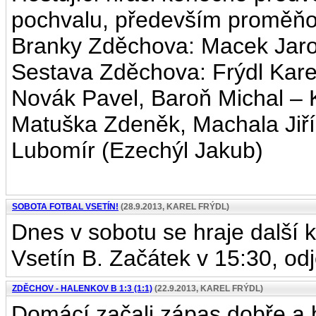
pochvalu, především proměňova
Branky Zděchova: Macek Jaro
Sestava Zděchova: Frýdl Kare
Novák Pavel, Baroň Michal – 
Matuška Zdeněk, Machala Jiř
Lubomír (Ezechýl Jakub)
SOBOTA FOTBAL VSETÍN!
(28.9.2013, KAREL FRÝDL)
Dnes v sobotu se hraje další 
Vsetín B. Začátek v 15:30, o
ZDĚCHOV - HALENKOV B 1:3 (1:1)
(22.9.2013, KAREL FRÝDL)
Domácí začali zápas dobře a b