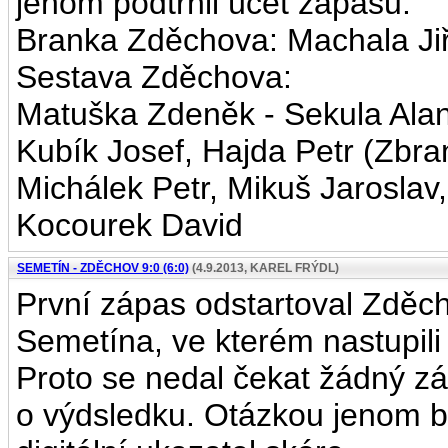
jenom podtrhli účet zápasu.
Branka Zděchova: Machala Jiř
Sestava Zděchova:
Matuška Zdeněk - Sekula Alan
Kubík Josef, Hajda Petr (Zbra
Michálek Petr, Mikuš Jaroslav,
Kocourek David
SEMETÍN - ZDĚCHOV 9:0 (6:0)
(4.9.2013, KAREL FRÝDL)
První zápas odstartoval Zdě
Semetína, ve kterém nastupili d
Proto se nedal čekat žádný zá
o výdsledku. Otázkou jenom b