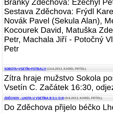
Branky Zděchova: Ezechýl Petr
Sestava Zděchova: Frýdl Kare
Novák Pavel (Sekula Alan), M
Kocourek David, Matuška Zde
Petr, Machala Jiří - Potočný V
Petr
SOBOTA>VSETÍN>FOTBAL!!!
(14.6.2013, KAREL FRÝDL)
Zítra hraje mužstvo Sokola p
Vsetín C. Začátek 16:30, odje
ZDĚCHOV - LHOTA U VSETÍNA B 5:1 (3:0)
(9.6.2013, KAREL FRÝDL)
Do Zděchova přijelo béčko Lho