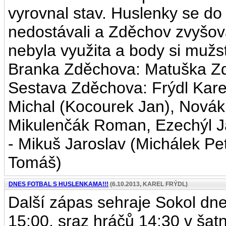
vyrovnal stav. Huslenky se d
nedostávali a Zděchov zvyšov
nebyla využita a body si mužstv
Branka Zděchova: Matuška Z
Sestava Zděchova: Frýdl Karel
Michal (Kocourek Jan), Novák
Mikulenčák Roman, Ezechýl J
- Mikuš Jaroslav (Michálek Pe
Tomáš)
DNES FOTBAL S HUSLENKAMA!!!
(6.10.2013, KAREL FRÝDL)
Další zápas sehraje Sokol dn
15:00, sraz hráčů 14:30 v šat