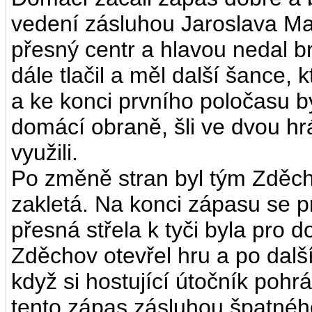
vedení zásluhou Jaroslava Mac
přesný centr a hlavou nedal 
dále tlačil a měl další šance, 
a ke konci prvního poločasu b
domácí obraně, šli ve dvou hr
využili.
Po změně stran byl tým Zděcho
zakletá. Na konci zápasu se pr
přesná střela k tyči byla pro
Zděchov otevřel hru a po další
když si hostující útočník poh
tento zápas zásluhou špatnéh