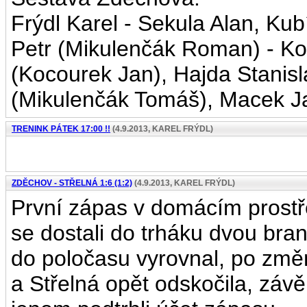
Frýdl Karel - Sekula Alan, Ku
Petr (Mikulenčák Roman) - K
(Kocourek Jan), Hajda Stanisla
(Mikulenčák Tomáš), Macek J
TRENINK PÁTEK 17:00 !!
(4.9.2013, KAREL FRÝDL)
ZDĚCHOV - STŘELNÁ 1:6 (1:2)
(4.9.2013, KAREL FRÝDL)
První zápas v domácím prostř
se dostali do trháku dvou bra
do poločasu vyrovnal, po změ
a Střelná opět odskočila, závě