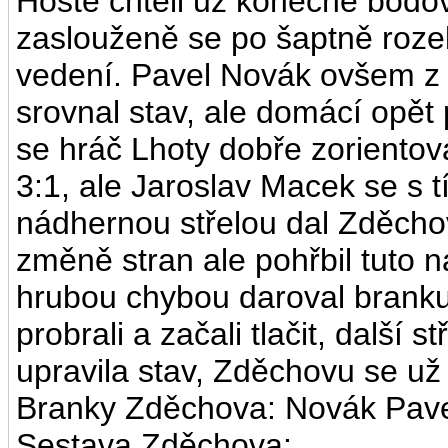
Hosté chtěli už konečně bodova
zaslouženě se po šaptně rozeb
vedení. Pavel Novák ovšem z d
srovnal stav, ale domácí opět
se hráč Lhoty dobře zorientov
3:1, ale Jaroslav Macek se s t
nádhernou střelou dal Zděcho
změně stran ale pohřbil tuto n
hrubou chybou daroval branku
probrali a začali tlačit, další
upravila stav, Zděchovu se už
Branky Zděchova: Novák Pave
Sestava Zděchova: